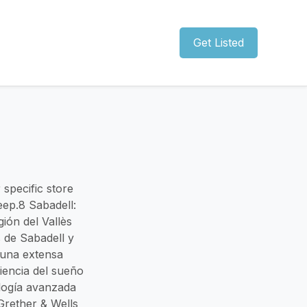
Get Listed
 specific store
eep.8 Sabadell:
ión del Vallès
 de Sabadell y
 una extensa
iencia del sueño
ología avanzada
Grether & Wells