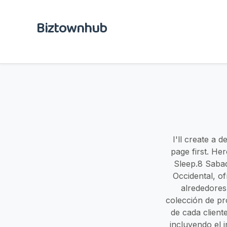
Biztownhub
I'll create a 
page first. He
Sleep.8 Sabad
Occidental, o
alrededores
colección de pr
de cada client
incluyendo el 