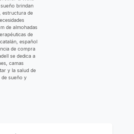
l sueño brindan
, estructura de
necesidades
ium de almohadas
terapéuticas de
 catalán, español
encia de compra
dell se dedica a
nes, camas
r y la salud de
s de sueño y