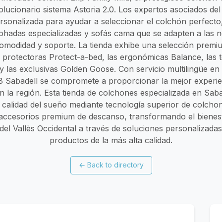
volucionario sistema Astoria 2.0. Los expertos asociados de
rsonalizada para ayudar a seleccionar el colchón perfecto
hadas especializadas y sofás cama que se adapten a las 
 comodidad y soporte. La tienda exhibe una selección prem
 protectoras Protect-a-bed, las ergonómicas Balance, las 
y las exclusivas Golden Goose. Con servicio multilingüe en
p.8 Sabadell se compromete a proporcionar la mejor experi
 la región. Esta tienda de colchones especializada en Saba
a calidad del sueño mediante tecnología superior de colcho
ccesorios premium de descanso, transformando el bienesta
s del Vallès Occidental a través de soluciones personalizada
productos de la más alta calidad.
←
Back to directory