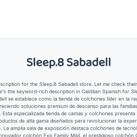
Sleep.8 Sabadell
description for the Sleep.8 Sabadell store. Let me check their
re's the keyword-rich description in Castilian Spanish for Sl
ell se establece como la tienda de colchones líder en la reg
freciendo soluciones premium de descanso para las familias
. Esta especializada tienda de camas y colchones presenta
oductos de alta gama diseñados para revolucionar la exper
e. La amplia sala de exposición destaca colchones de tecn
innovador colchón Exp Family Mild, el prestigioso colchón 