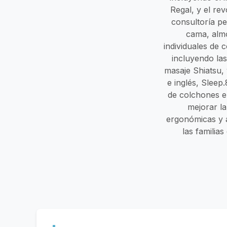
Regal, y el re
consultoría pe
cama, almo
individuales de
incluyendo las
masaje Shiatsu, 
e inglés, Slee
de colchones en
mejorar l
ergonómicas y a
las familia